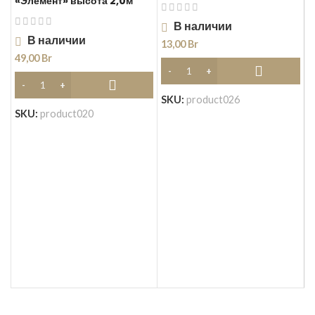
«Элемент» высота 2,0м
В наличии
В наличии
13,00
Br
49,00
Br
SKU:
product026
SKU:
product020
К
п
«
5
S