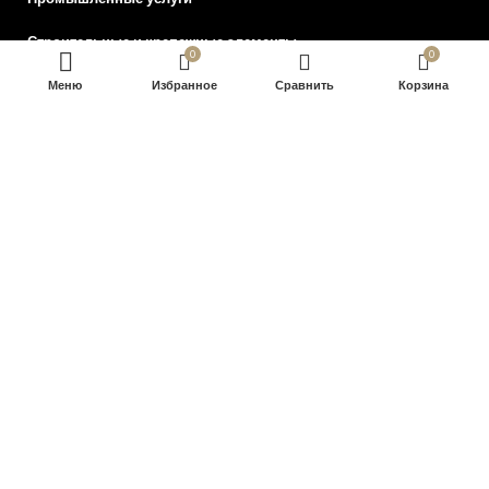
Строительные и крепежные элементы
0
0
Сушки и выдвижные корзины для кухни
Меню
Избранное
В КОРЗИНУ
Сравнить
Корзина
Декоративные стеновые панели из бамбукового волокна
Эксклюзивные столешницы для столов
Элементы декора для стен и скульптура
Оформление заказа
2022 Общество с ограниченной ответственностью “Интерсилуэт”.