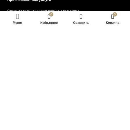
Строительные и крепежные элементы
0
0
Сушки и выдвижные корзины для кухни
Меню
Избранное
В КОРЗИНУ
Сравнить
Корзина
Декоративные стеновые панели из бамбукового волокна
Эксклюзивные столешницы для столов
Элементы декора для стен и скульптура
Оформление заказа
2022 Общество с ограниченной ответственностью “Интерсилуэт”.