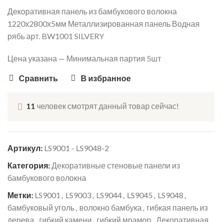
Декоративная панель из бамбукового волокна
1220х2800х5мм Металлизированная панель Водная
рябь арт. BW1001 SILVERY
Цена указана — Минимальная партия 5шт
Сравнить
В избранное
11
человек смотрят данный товар сейчас!
Артикул:
LS9001 - LS9048-2
Категория:
Декоративные стеновые панели из
бамбукового волокна
Метки:
LS9001
,
LS9003
,
LS9044
,
LS9045
,
LS9048
,
бамбуковый уголь
,
волокно бамбука
,
гибкая панель из
дерева
,
гибкий камени
,
гибкий мрамор
,
Декоративная