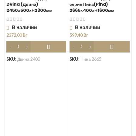
Dvina (Двина)
серия Пина(Pina)
2450х500хН2300мм
2665х400хН1600мм
В наличии
В наличии
2372,00
Br
599,40
Br
Д
SKU:
Двина 2400
SKU:
Пина 2665
б
1
Д
а
L
2