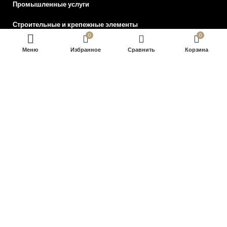
Промышленные услуги
Строительные и крепежные элементы
0
0
Сушки и выдвижные корзины для кухни
Меню
Избранное
В КОРЗИНУ
Сравнить
Корзина
Декоративные стеновые панели из бамбукового волокна
Эксклюзивные столешницы для столов
Элементы декора для стен и скульптура
Оформление заказа
2022 Общество с ограниченной ответственностью “Интерсилуэт”.