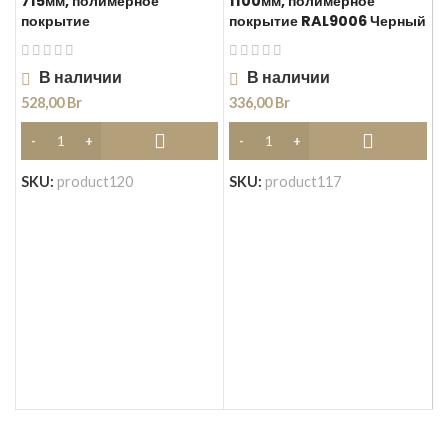
715мм, полимерное
1100мм, полимерное
покрытие
покрытие RAL9006 Черный
В наличии
В наличии
528,00
Br
336,00
Br
П
SKU:
product120
SKU:
product117
д
7
3
S