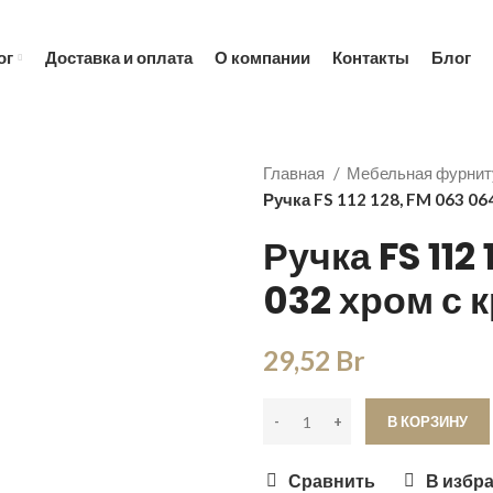
ны справочные, уточняйте по телефону +375 (29) 655-00
ог
Доставка и оплата
О компании
Контакты
Блог
Главная
Мебельная фурнит
Ручка FS 112 128, FM 063 06
Ручка FS 112
032 хром с 
29,52
Br
В КОРЗИНУ
Сравнить
В избр