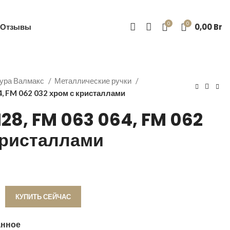
-39
0
0
Отзывы
0,00
Br
ура Валмакс
Металлические ручки
4, FM 062 032 хром с кристаллами
 128, FM 063 064, FM 062
кристаллами
КУПИТЬ СЕЙЧАС
анное