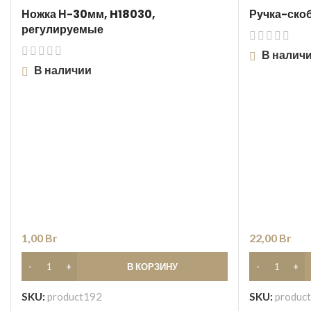
Ножка Н-30мм, H18030,
Ручка-скоб
регулируемые
В налич
В наличии
1,00
Br
22,00
Br
В КОРЗИНУ
SKU:
product192
SKU:
produc