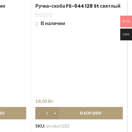
ин
Ручка-скоба FS-044 128 St светлый
BYN
В наличии
USD
18,00
Br
ИНУ
В КОРЗИНУ
SKU:
product182