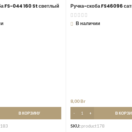
а FS-044 160 St светлый
Ручка-скоба FS46096 сат
ии
В наличии
8,00
Br
В КОРЗИНУ
В КОРЗ
t183
SKU:
product178