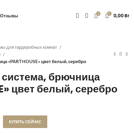
-39
0
0
Отзывы
0,00
Br
мы для гардеробных комнат
e
ица «PARTHOUSE» цвет белый, серебро
 система, брючница
» цвет белый, серебро
КУПИТЬ СЕЙЧАС