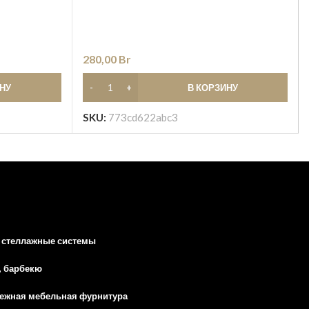
280,00
Br
ИНУ
В КОРЗИНУ
SKU:
773cd622abc3
 стеллажные системы
, барбекю
ежная мебельная фурнитура