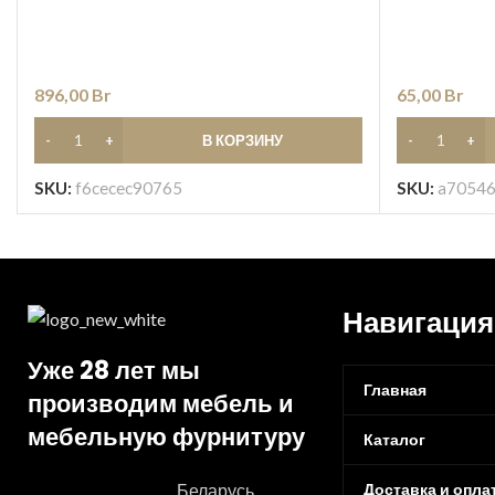
896,00
Br
65,00
Br
В КОРЗИНУ
SKU:
f6cecec90765
SKU:
a70546
Навигация
Уже 28 лет мы
Главная
производим мебель и
мебельную фурнитуру
Каталог
Доставка и опла
Беларусь,