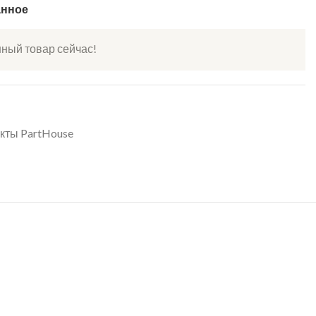
анное
нный товар сейчас!
кты PartHouse