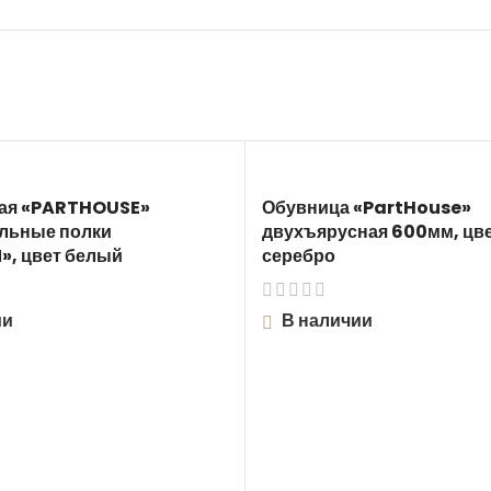
ая «PARTHOUSE»
Обувница «PartHouse»
льные полки
двухъярусная 600мм, цве
», цвет белый
серебро
ии
В наличии