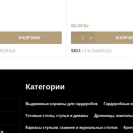
80,00
Br
В КОРЗИНУ
В КОРЗ
8181cb
SKU:
c11c5a68322c
Категории
Выдвижные корзины для гардеробов
Гардеробные и
Готовые столы, стулья и диваны
Дровницы, мангалы
Каркасы стульев, скамеек и журнальных столов
Креп
та