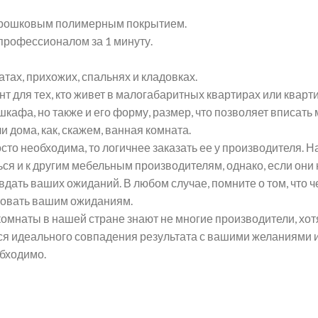
 порошковым полимерным покрытием.
профессионалом за 1 минуту.
тах, прихожих, спальнях и кладовках.
 для тех, кто живет в малогабаритных квартирах или кварт
шкафа, но также и его форму, размер, что позволяет вписать
 дома, как, скажем, ванная комната.
осто необходима, то логичнее заказать ее у производителя
ться и к другим мебельным производителям, однако, если он
авдать ваших ожиданий. В любом случае, помните о том, что ч
ствовать вашим ожиданиям.
комнаты в нашей стране знают не многие производители, хот
ся идеального совпадения результата с вашими желаниями и
обходимо.