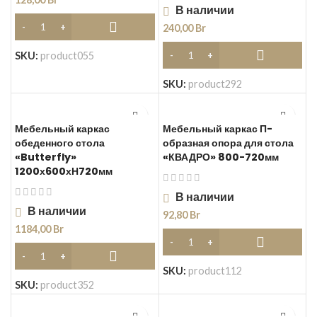
В наличии
240,00
Br
SKU:
product055
SKU:
product292
Мебельный каркас
Мебельный каркас П-
обеденного стола
образная опора для стола
«Butterfly»
«КВАДРО» 800-720мм
1200х600хН720мм
В наличии
В наличии
92,80
Br
1184,00
Br
SKU:
product112
SKU:
product352